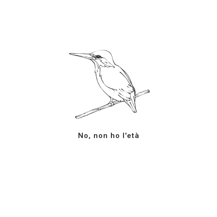
Seguici su
Azienda Agricola G.
Facebook
Milazzo
YouTube
No, non ho l'età
S.S. 123 km. 12+700
Instagram
Campobello di Licata (AG)
LinkedIn
92023
Sicilia, ItaliaTel: +39 0922
878207
info@milazzovini.com
Piva: 01693910844