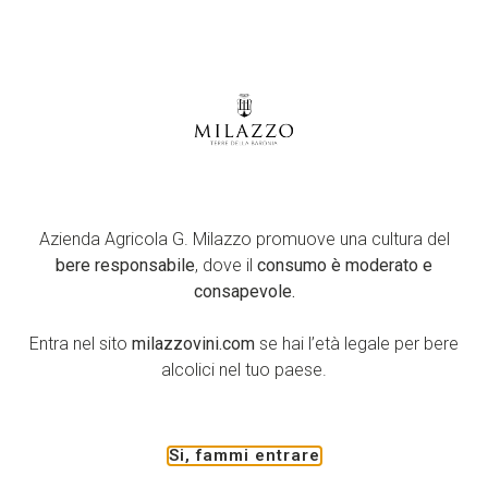
Welcome
TERRE DELLE BARONIA
Un terroir unico e inimitabile. A 400 m. sul livello del mare nel cuore
della Sicilia, sulle colline a Nord Est di Campobello di Licata
(Agrigento). Qui si trovano i 97 ettari di vigneti
di proprietà della
Azienda Agricola G. Milazzo promuove una cultura del
famiglia Milazzo. Le caratteristiche climatiche della collina e la
bere responsabile
, dove il
consumo è moderato e
morfologia del terreno integrano, nei vini, con finezza e freschezza
consapevole.
aromatica, la maturità e la struttura garantite da un clima
comunque inserito in un contesto mediterraneo.
Entra nel sito
milazzovini.com
se hai l’età legale per bere
alcolici nel tuo paese.
Si, fammi entrare