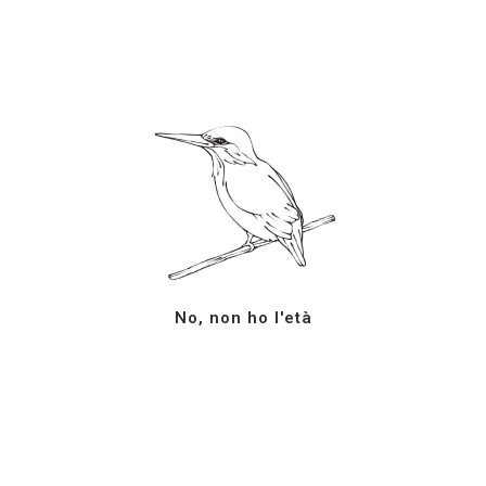
+39 (02) 290 145 56
Via Marco Polo, 10
Milano (IT)
Seguici su
Azienda Agricola G.
Facebook
Milazzo
YouTube
No, non ho l'età
S.S. 123 km. 12+700
Instagram
Campobello di Licata (AG)
LinkedIn
92023
Sicilia, ItaliaTel: +39 0922
878207
info@milazzovini.com