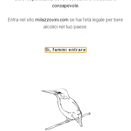
Dal 7 al 14 luglio prossimi, si alterneranno in cattedra
consapevole.
scrittori, professori universitari ed esperti
professionisti, nomi illustri dell’editoria, del
Entra nel sito
milazzovini.com
se hai l’età legale per bere
giornalismo e dello spettacolo italiano
.
alcolici nel tuo paese.
“Abbiamo subito aderito con entusiasmo all’invito del dott.
Felice Cavallaro, Coordinatore del Master e Presidente
della Strada Degli Scrittori, a sostenere il Master”
Si, fammi entrare
sottolineano
Giuseppina Milazzo
e il marito
Saverio Lo
Leggio
, proprietari dell’azienda. “
Si tratta di un’occasione
straordinariamente importante per il territorio e per i
ragazzi. Per questo abbiamo voluto coinvolgere l’I.I.S. “G.
Saetta e Livatino” di Ravanusa e Campobello di Licata e
l’I.I.S.S. “Ugo Foscolo” di Canicattì per selezionare gli
studenti a cui assegnare le borse di studio. I Dirigenti
Scolastici prof.ssa Rossana Virciglio e il prof. Michele Di
Pasquali si sono immediatamente messi a disposizione
coinvolgendo il corpo docente, che sta lavorando con
impegno per individuare le ragazze e i ragazzi più dotati e