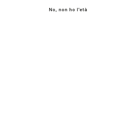
meritevoli
”.
No, non ho l'età
Seguici su
Azienda Agricola G.
Facebook
Milazzo
YouTube
S.S. 123 km. 12+700
Instagram
Campobello di Licata (AG)
LinkedIn
92023
Sicilia, ItaliaTel: +39 0922
878207
info@milazzovini.com
Piva: 01693910844