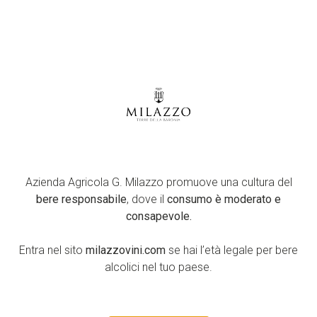
Blog
Seguici su
Azienda Agricola G.
Facebook
Milazzo
YouTube
S.S. 123 km. 12+700
Instagram
Campobello di Licata (AG)
LinkedIn
Azienda Agricola G. Milazzo promuove una cultura del
92023
bere responsabile
, dove il
consumo è moderato e
Sicilia, ItaliaTel: +39 0922
consapevole.
878207
info@milazzovini.com
Entra nel sito
milazzovini.com
se hai l’età legale per bere
Piva: 01693910844
alcolici nel tuo paese.