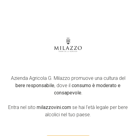
Gallery
Seguici su
Azienda Agricola G.
Facebook
Milazzo
YouTube
S.S. 123 km. 12+700
Instagram
Campobello di Licata (AG)
LinkedIn
Azienda Agricola G. Milazzo promuove una cultura del
92023
bere responsabile
, dove il
consumo è moderato e
Sicilia, ItaliaTel: +39 0922
consapevole.
878207
info@milazzovini.com
Entra nel sito
milazzovini.com
se hai l’età legale per bere
Piva: 01693910844
alcolici nel tuo paese.