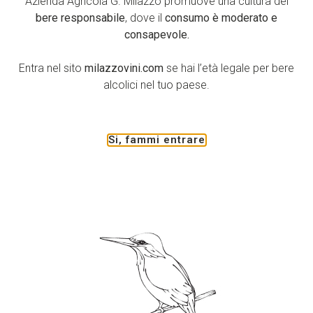
Azienda Agricola G. Milazzo promuove una cultura del
ARGENTO
bere responsabile
, dove il
consumo è moderato e
consapevole.
MARIA COASTANZA BIANCO 2014
TERRE DELLA BARONIA BIANCO 2014
Entra nel sito
milazzovini.com
se hai l’età legale per bere
alcolici nel tuo paese.
DUCA DI MONTALBO 2002
BRONZO
Si, fammi entrare
TERRE DELLA BARONIA ROSATO 2014
GRAN MENZIONE
FONDIRO’ ROSSO 2009
MARIA COSTANZA ROSSO 2009
TERRE DELLA BARONIA ROSSO 2009
FEDERICO II 2008
FEDERICO II 2006