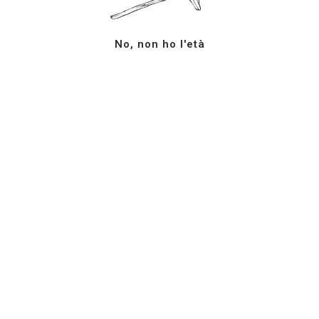
MILAZZO RISERVA
No, non ho l'età
MILAZZO RISERVA V38AG
Seguici su
Azienda Agricola G.
Facebook
Milazzo
YouTube
S.S. 123 km. 12+700
Instagram
Campobello di Licata (AG)
LinkedIn
92023
Sicilia, ItaliaTel: +39 0922
878207
info@milazzovini.com