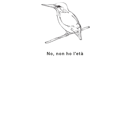
Azienda Agricola G.
Facebook
Milazzo
YouTube
S.S. 123 km. 12+700
Instagram
Campobello di Licata (AG)
LinkedIn
92023
Sicilia, ItaliaTel: +39 0922
No, non ho l'età
878207
info@milazzovini.com
Piva: 01693910844
Termini e condizioni
Iscriviti alla newsletter