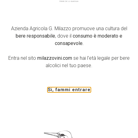
Merano WineFestival – sezione WineHunter.
Quest’anno ha partecipato per la prima volta al WineHunter
Award con il
Maria Costanza Rosso 2015
e
Azienda Agricola G. Milazzo promuove una cultura del
il
Selezione di Famiglia 2015
ed entrambi hanno ottenuto
bere responsabile
, dove il
consumo è moderato e
il Red Award.
consapevole.
Vi aspettiamo dal 10 al 12 nella WineHunter Area
all’interno della Rotunde del Kurhaus di Merano, con il
Entra nel sito
milazzovini.com
se hai l’età legale per bere
nostro
Maria Costanza Rosso 2015
.
alcolici nel tuo paese.
MeranoWineFestival
Si, fammi entrare
Seguici su
Azienda Agricola G.
Facebook
Milazzo