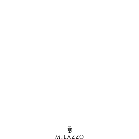
Vi aspettiamo al
MeranoWineFestival
2018
L’Azienda Agricola G. Milazzo sarà presente al
XXVII