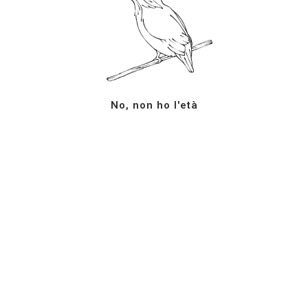
YouTube
S.S. 123 km. 12+700
Instagram
Campobello di Licata (AG)
LinkedIn
92023
Sicilia, ItaliaTel: +39 0922
878207
info@milazzovini.com
No, non ho l'età
Piva: 01693910844
Termini e condizioni
Iscriviti alla newsletter
© Tutti diritti riservati 2024 – Azienda Agricola G.
Milazzo