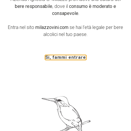
adeguato al lungo invecchiamento.
bere responsabile
, dove il
consumo è moderato e
consapevole.
tePyalk_4F8
Entra nel sito
milazzovini.com
se hai l’età legale per bere
alcolici nel tuo paese.
Seguici su
Si, fammi entrare
Azienda Agricola G.
Facebook
Milazzo
YouTube
S.S. 123 km. 12+700
Instagram
Campobello di Licata (AG)
LinkedIn
92023
Sicilia, ItaliaTel: +39 0922
878207
info@milazzovini.com
Piva: 01693910844