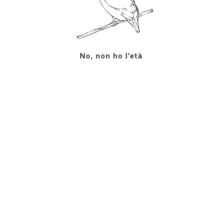
Sicilia, ItaliaTel: +39 0922
878207
info@milazzovini.com
Piva: 01693910844
No, non ho l'età
Termini e condizioni
Iscriviti alla newsletter
© Tutti diritti riservati 2024 – Azienda Agricola G.
Milazzo
Le tue preferenze relative alla privacy