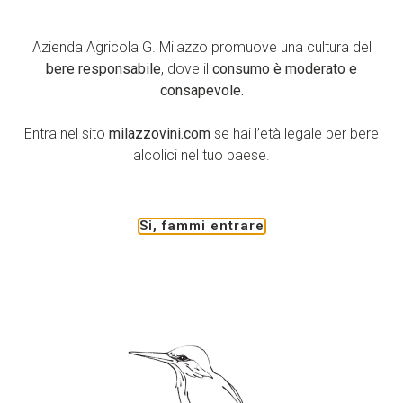
l’Azienda Agricola G. Milazzo ci sarà.
Azienda Agricola G. Milazzo promuove una cultura del
Vi aspettiamo al
Padiglione 2 (Sicilia)
Stand:
A9 -B12
bere responsabile
, dove il
consumo è moderato e
Sarà l’occasione per degustare in anteprima la vendemmia
consapevole.
2015 dei nostri vini bianchi e rosati fermi e
frizzanti
,
l’intera collezione dei nostri rossi e naturalmente
Entra nel sito
milazzovini.com
se hai l’età legale per bere
i nostri spumanti Metodo Classico.
alcolici nel tuo paese.
Si, fammi entrare
Seguici su
Azienda Agricola G.
Facebook
Milazzo
YouTube
S.S. 123 km. 12+700
Instagram
Campobello di Licata (AG)
LinkedIn
92023